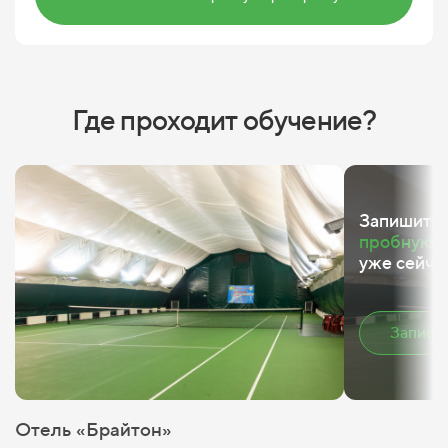
Где проходит обучение?
Запишитес
пробную т
уже сейча
Записа
Отель «Брайтон»