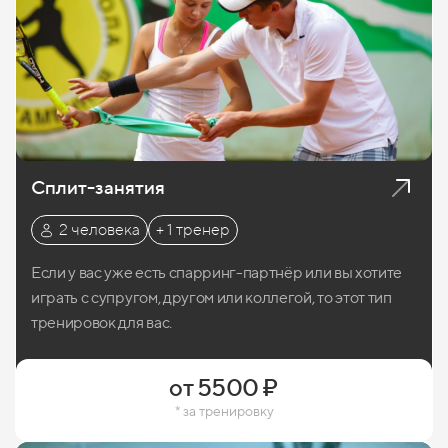
Сплит-занятия
2 человека
+ 1 тренер
Если у вас уже есть спарринг-партнёр или вы хотите
играть с супругом, другом или коллегой, то этот тип
тренировок для вас.
Записаться
от 5500 ₽
* за тренировку