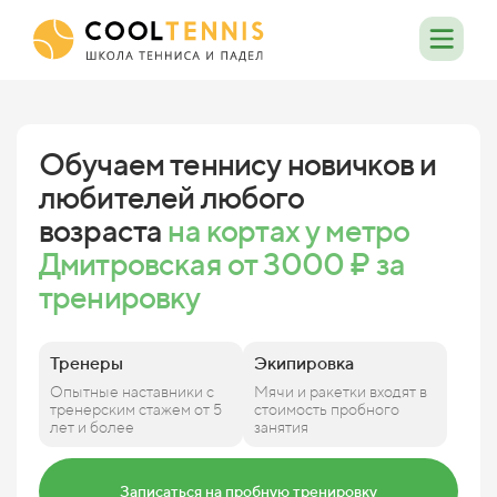
Обучаем теннису новичков и
любителей любого
возраста
на кортах у метро
Дмитровская от 3000 ₽ за
тренировку
Тренеры
Экипировка
Опытные наставники с
Мячи и ракетки входят в
тренерским стажем от 5
стоимость пробного
лет и более
занятия
Записаться на пробную тренировку