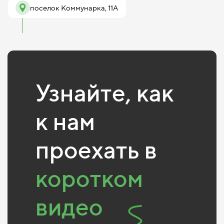
поселок Коммунарка, 11А
Узнайте, как
к нам
проехать в
коротком
видео