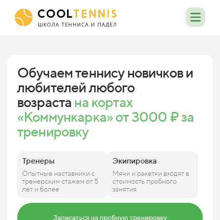
Обучаем теннису новичков и
любителей любого
возраста
на кортах
«Коммункарка» от 3000 ₽ за
тренировку
Тренеры
Экипировка
Опытные наставники с
Мячи и ракетки входят в
тренерским стажем от 5
стоимость пробного
лет и более
занятия
Записаться на пробную тренировку