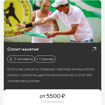
Сплит-занятия
2 человека
+ 1 тренер
Если у вас уже есть спарринг-партнёр или вы хотите
играть с супругом, другом или коллегой, то этот тип
тренировок для вас.
Записаться
от 5500 ₽
* за тренировку