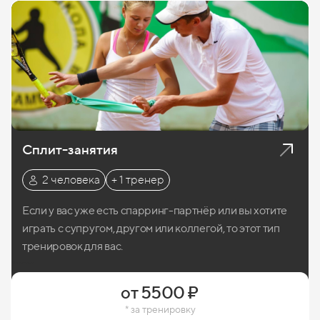
Сплит-занятия
2 человека
+ 1 тренер
Если у вас уже есть спарринг-партнёр или вы хотите
играть с супругом, другом или коллегой, то этот тип
тренировок для вас.
Записаться
от 5500 ₽
* за тренировку