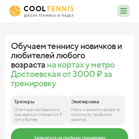
Обучаем теннису новичков и
любителей любого
возраста
на кортах у метро
Достоевская от 3000 ₽ за
тренировку
Тренеры
Экипировка
Опытные наставники с
Мячи и ракетки входят в
тренерским стажем от 5
стоимость пробного
лет и более
занятия
Записаться на пробную тренировку